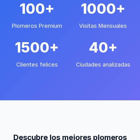
100+
1000+
Plomeros Premium
Visitas Mensuales
1500+
40+
Clientes felices
Ciudades analizadas
Descubre los
mejores plomeros