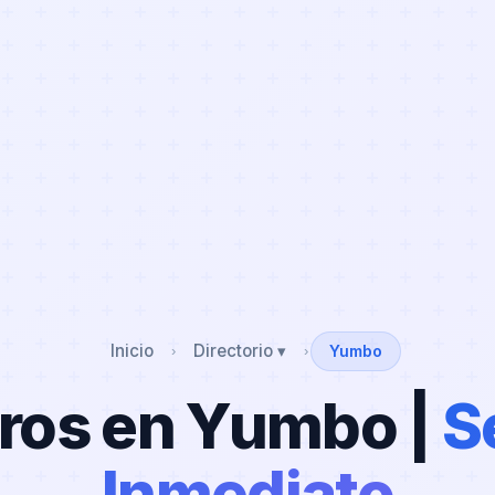
Inicio
Directorio ▾
Yumbo
›
›
ros en Yumbo |
S
Inmediato