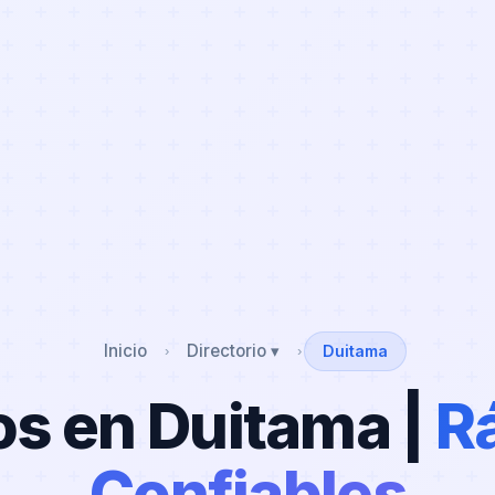
Inicio
Directorio ▾
Duitama
›
›
s en Duitama |
R
Confiables