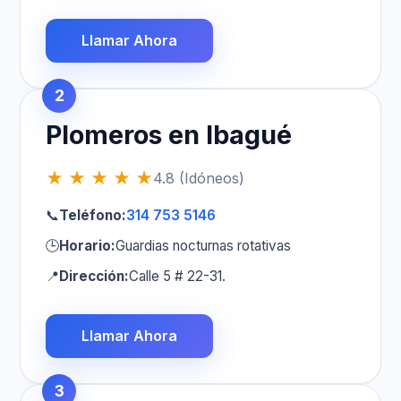
Llamar Ahora
2
Plomeros en Ibagué
★ ★ ★ ★ ★
4.8 (Idóneos)
📞
Teléfono:
314 753 5146
🕒
Horario:
Guardias nocturnas rotativas
📍
Dirección:
Calle 5 # 22-31.
Llamar Ahora
3