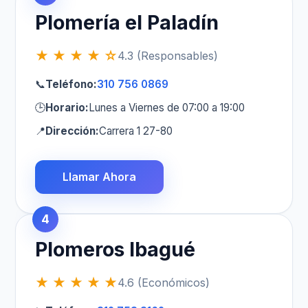
Plomería el Paladín
★ ★ ★ ★ ☆
4.3 (Responsables)
📞
Teléfono:
310 756 0869
🕒
Horario:
Lunes a Viernes de 07:00 a 19:00
📍
Dirección:
Carrera 1 27-80
Llamar Ahora
4
Plomeros Ibagué
★ ★ ★ ★ ★
4.6 (Económicos)