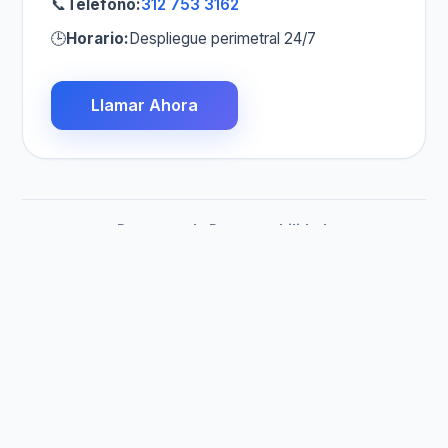
📞
Teléfono:
312 753 3162
🕒
Horario:
Despliegue perimetral 24/7
Llamar Ahora
Descargo de Responsabilidad:
PlomerosColombia.com.co es una plataforma que
permite a los consumidores seleccionar y contratar
libremente a la empresa de su preferencia. Plomeros
Colombia no participa en las relaciones contractuales
entre el cliente y las empresas.