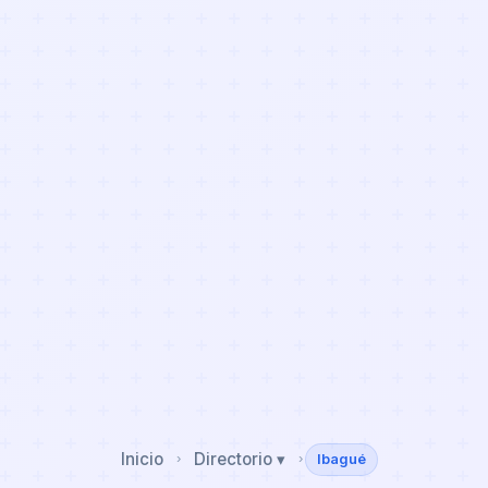
Inicio
Directorio ▾
Ibagué
›
›