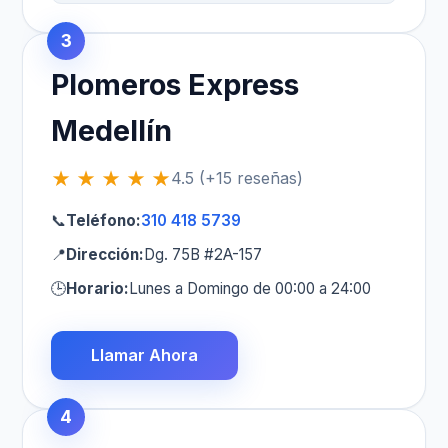
3
Plomeros Express
Medellín
★ ★ ★ ★ ★
4.5 (+15 reseñas)
📞
Teléfono:
310 418 5739
📍
Dirección:
Dg. 75B #2A-157
🕒
Horario:
Lunes a Domingo de 00:00 a 24:00
Llamar Ahora
4