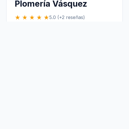
Plomería Vásquez
★ ★ ★ ★ ★
5.0 (+2 reseñas)
📞
Teléfono:
314 604 3973
📍
Dirección:
Calle 26 A # 83 B - 10
🕒
Horario:
Lunes a Sábado de 08:00 a 18:00
🌐
Web:
plomeriasvasquez.com
Llamar Ahora