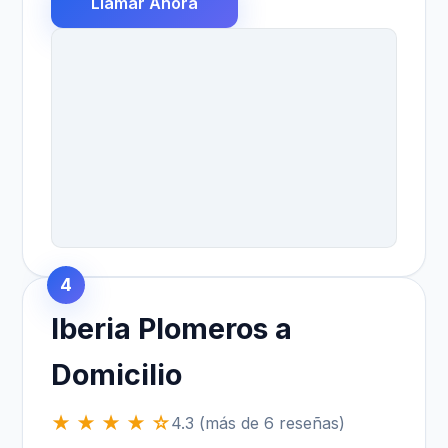
Llamar Ahora
4
Iberia Plomeros a
Domicilio
★ ★ ★ ★ ☆
4.3 (más de 6 reseñas)