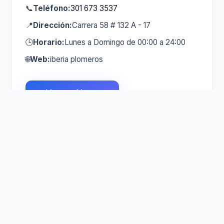
📞
Teléfono:
301 673 3537
📍
Dirección:
Carrera 58 # 132 A - 17
🕒
Horario:
Lunes a Domingo de 00:00 a 24:00
🌐
Web:
iberia plomeros
Llamar Ahora