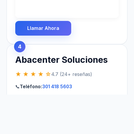
Llamar Ahora
4
Abacenter Soluciones
★ ★ ★ ★ ☆
4.7 (24+ reseñas)
📞
Teléfono:
301 418 5603
📍
Dirección:
Calle 14 # 7 - 107
🕒
Horario:
Lunes a Sábado de 06:00 a 17:30
Llamar Ahora