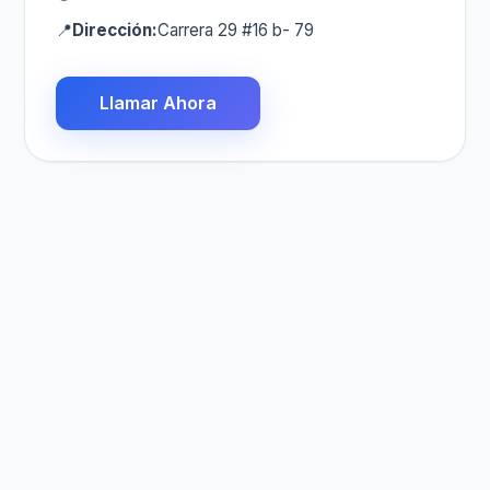
📍
Dirección:
Carrera 29 #16 b- 79
Llamar Ahora
Descargo de Responsabilidad:
PlomerosColombia.com.co es una plataforma que
permite a los consumidores seleccionar y contratar
libremente a la empresa de su preferencia. Plomeros
Colombia no participa en las relaciones contractuales
entre el cliente y las empresas.