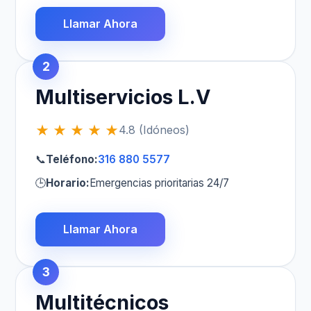
Llamar Ahora
2
Multiservicios L.V
★ ★ ★ ★ ★
4.8 (Idóneos)
📞
Teléfono:
316 880 5577
🕒
Horario:
Emergencias prioritarias 24/7
Llamar Ahora
3
Multitécnicos