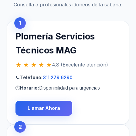
Consulta a profesionales idóneos de la sabana.
1
Plomería Servicios
Técnicos MAG
★ ★ ★ ★ ★
4.8 (Excelente atención)
📞
Teléfono:
311 279 6290
🕒
Horario:
Disponibilidad para urgencias
Llamar Ahora
2