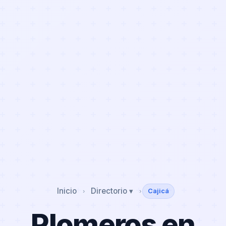
Inicio
Directorio ▾
Cajicá
›
›
Plomeros en