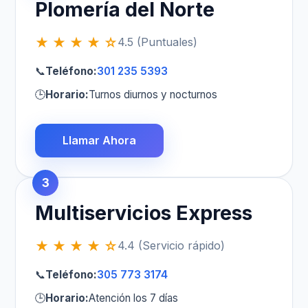
Plomería del Norte
★ ★ ★ ★ ☆
4.5 (Puntuales)
📞
Teléfono:
301 235 5393
🕒
Horario:
Turnos diurnos y nocturnos
Llamar Ahora
3
Multiservicios Express
★ ★ ★ ★ ☆
4.4 (Servicio rápido)
📞
Teléfono:
305 773 3174
🕒
Horario:
Atención los 7 días