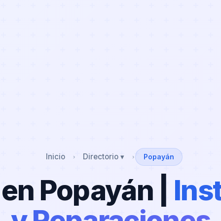
Inicio
Directorio ▾
Popayán
›
›
 en Popayán |
Ins
y Reparaciones