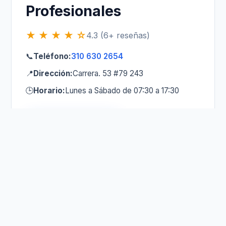
Profesionales
★ ★ ★ ★ ☆
4.3 (6+ reseñas)
📞
Teléfono:
310 630 2654
📍
Dirección:
Carrera. 53 #79 243
🕒
Horario:
Lunes a Sábado de 07:30 a 17:30
Llamar Ahora
4
Plomeros Barranquilla
★ ★ ★ ★ ☆
4.2 (Eficientes)
📞
Teléfono:
301 379 0029