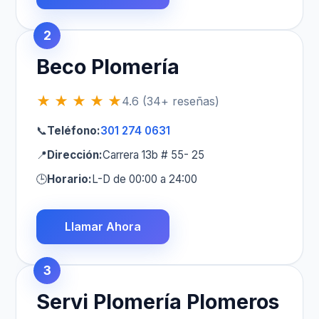
2
Beco Plomería
★ ★ ★ ★ ★
4.6 (34+ reseñas)
📞
Teléfono:
301 274 0631
📍
Dirección:
Carrera 13b # 55- 25
🕒
Horario:
L-D de 00:00 a 24:00
Llamar Ahora
3
Servi Plomería Plomeros