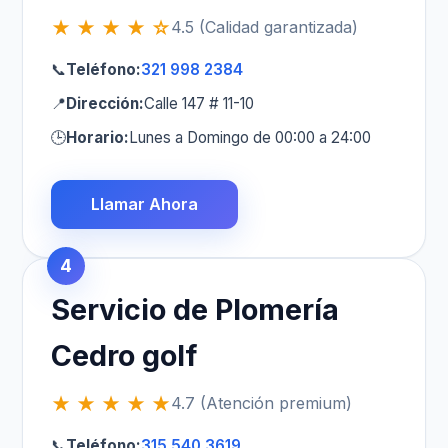
★ ★ ★ ★ ☆
4.5 (Calidad garantizada)
📞
Teléfono:
321 998 2384
📍
Dirección:
Calle 147 # 11-10
🕒
Horario:
Lunes a Domingo de 00:00 a 24:00
Llamar Ahora
4
Servicio de Plomería
Cedro golf
★ ★ ★ ★ ★
4.7 (Atención premium)
📞
Teléfono:
315 540 3619